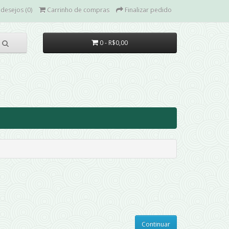
 desejos (0)
Carrinho de compras
Finalizar pedido
0 - R$0,00
Continuar