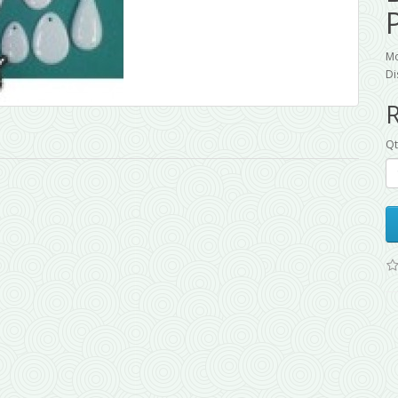
Mo
Di
Q